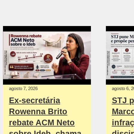
agosto 7, 2026
agosto 6, 
Ex-secretária
STJ p
Rowenna Brito
Marco
rebate ACM Neto
infra
sobre Ideb, chama
disci