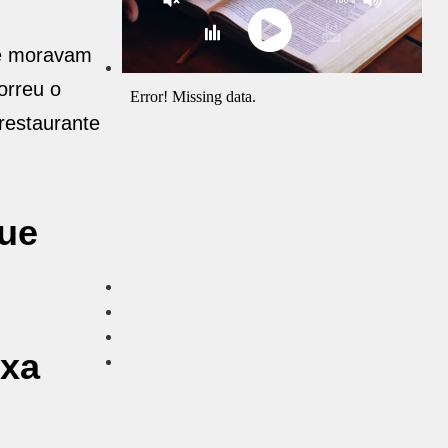
 e moravam
orreu o
restaurante
que
ixa