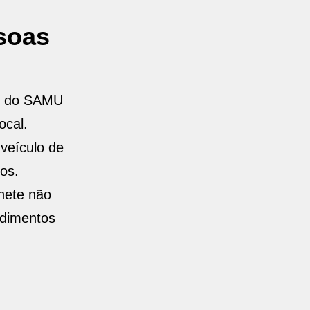
ssoas
do do SAMU
ocal.
veículo de
os.
nete não
cedimentos