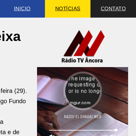
INICIO
NOTÍCIAS
CONTATO
eixa
eira (29).
rego Fundo
ma
ta e de