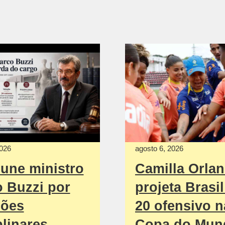
2026
agosto 6, 2026
une ministro
Camilla Orla
 Buzzi por
projeta Brasi
ções
20 ofensivo n
plinares
Copa do Mun