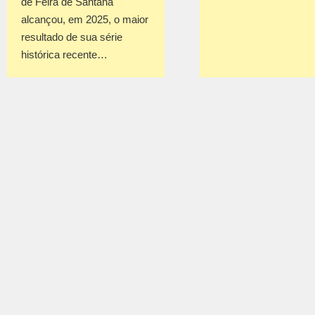
de Feira de Santana
alcançou, em 2025, o maior
resultado de sua série
histórica recente…