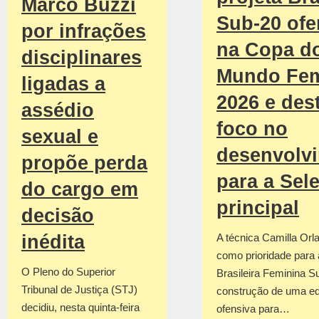
Marco Buzzi
Sub-20 ofe
por infrações
na Copa d
disciplinares
Mundo Fem
ligadas a
2026 e des
assédio
foco no
sexual e
desenvolv
propõe perda
para a Sel
do cargo em
principal
decisão
inédita
A técnica Camilla Orla
como prioridade para
O Pleno do Superior
Brasileira Feminina S
Tribunal de Justiça (STJ)
construção de uma e
decidiu, nesta quinta-feira
ofensiva para…