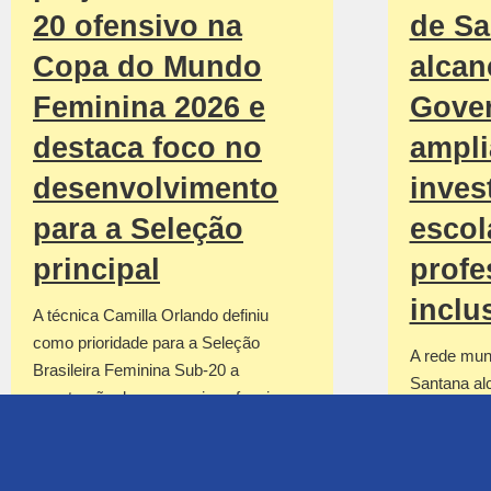
20 ofensivo na
de Sa
Copa do Mundo
alcan
Feminina 2026 e
Gove
destaca foco no
ampli
desenvolvimento
inves
para a Seleção
escol
principal
profe
inclu
A técnica Camilla Orlando definiu
como prioridade para a Seleção
A rede muni
Brasileira Feminina Sub-20 a
Santana al
construção de uma equipe ofensiva
resultado d
para…
recente…