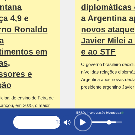
ntana
diplomáticas
ça 4,9 e
a Argentina 
rno Ronaldo
novos ataque
a
Javier Milei a
timentos em
e ao STF
as,
O governo brasileiro decidi
nível das relações diplomá
ssores e
Argentina após novas decl
são
presidente argentino Javie
cipal de ensino de Feira de
cançou, em 2025, o maior
e sua série histórica
ERRO: Incorporação bloqueada
TOCANDO AGORA