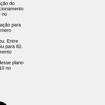
ação do
uncionamento
e no
nação para
número
ou. Entre
iu para 82.
imento
desse plano
 10 no