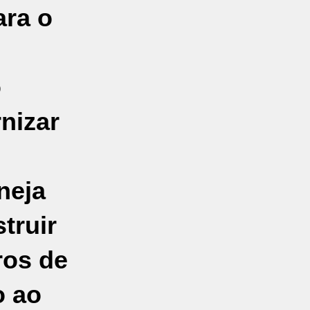
ara o
o
nizar
neja
truir
ros de
o ao