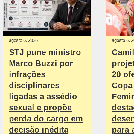
agosto 6, 2026
agosto 6, 
STJ pune ministro
Camil
Marco Buzzi por
proje
infrações
20 of
disciplinares
Copa
ligadas a assédio
Femin
sexual e propõe
desta
perda do cargo em
dese
decisão inédita
para 