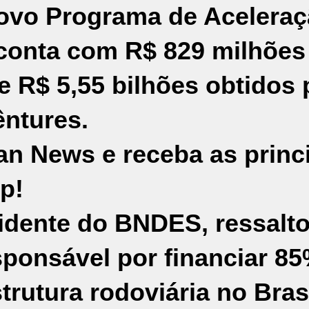
Novo Programa de Acelera
conta com R$ 829 milhões
 R$ 5,55 bilhões obtidos 
ntures.
an News e receba as princ
p!
sidente do BNDES, ressalt
esponsável por financiar 8
trutura rodoviária no Bras