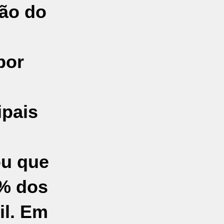
ção do
por
ipais
ou que
5% dos
il. Em