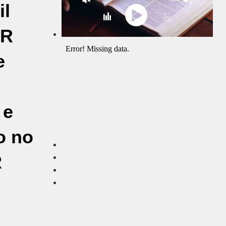
il
PR
e
 e
o no
R