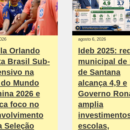
2026
agosto 6, 2026
la Orlando
Ideb 2025: re
ta Brasil Sub-
municipal de 
ensivo na
de Santana
 do Mundo
alcança 4,9 e
ina 2026 e
Governo Ron
ca foco no
amplia
nvolvimento
investimento
a Seleção
escolas,