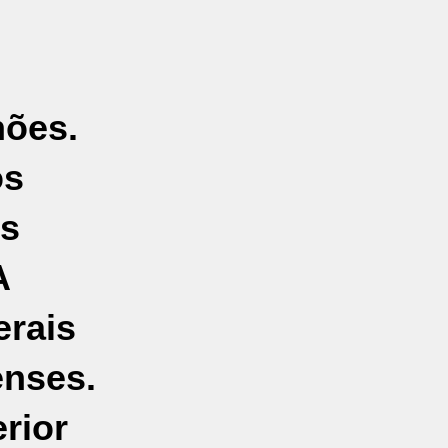
hões.
os
es
A
erais
enses.
rior