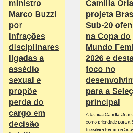
Camilla Orl
ministro
projeta Bras
Marco Buzzi
Sub-20 ofen
por
na Copa do
infrações
Mundo Femi
disciplinares
2026 e dest
ligadas a
foco no
assédio
desenvolvi
sexual e
para a Sele
propõe
principal
perda do
cargo em
A técnica Camilla Orland
como prioridade para a 
decisão
Brasileira Feminina Sub