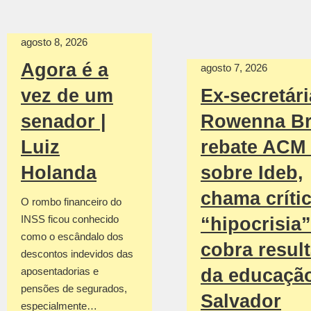
agosto 8, 2026
Agora é a
agosto 7, 2026
Ex-secretári
vez de um
Rowenna Br
senador |
rebate ACM
Luiz
sobre Ideb,
Holanda
chama críti
O rombo financeiro do
INSS ficou conhecido
“hipocrisia”
como o escândalo dos
cobra resul
descontos indevidos das
da educaçã
aposentadorias e
pensões de segurados,
Salvador
especialmente…