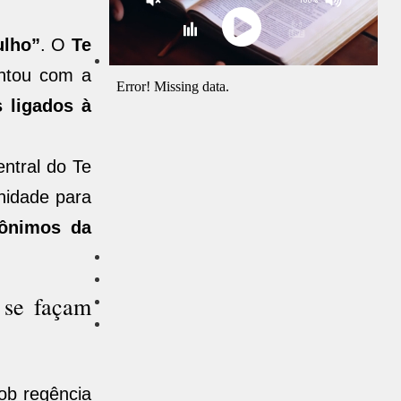
ulho”
. O
Te
ontou com a
s ligados à
ntral do Te
nidade para
ônimos da
e se façam
sob regência