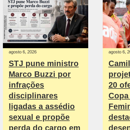
agosto 6, 2026
agosto 6, 
STJ pune ministro
Camil
Marco Buzzi por
proje
infrações
20 of
disciplinares
Copa
ligadas a assédio
Femin
sexual e propõe
desta
perda do cargo em
dese