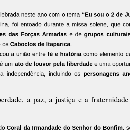
 celebrada neste ano com o tema
“Eu sou o 2 de J
atina, foi entoado durante a missa solene, que c
tes das Forças Armadas
e de
grupos culturai
o os
Caboclos de Itaparica
.
cou a união entre
fé e história
como elemento ce
o é um
ato de louvor pela liberdade
e uma oportu
a independência, incluindo os
personagens an
erdade, a paz, a justiça e a fraternidad
 do
Coral da Irmandade do Senhor do Bonfim
, 