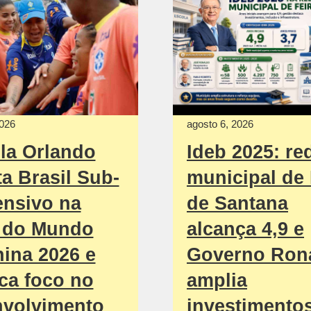
2026
agosto 6, 2026
la Orlando
Ideb 2025: re
ta Brasil Sub-
municipal de 
ensivo na
de Santana
 do Mundo
alcança 4,9 e
ina 2026 e
Governo Ron
ca foco no
amplia
nvolvimento
investimento