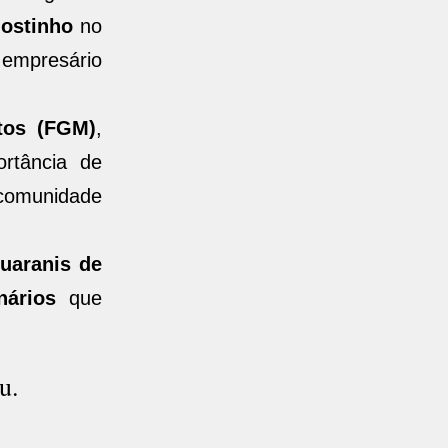
gostinho
no
 empresário
tos (FGM)
,
ortância de
 comunidade
Guaranis de
nários
que
u.