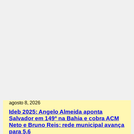
agosto 8, 2026
Ideb 2025: Angelo Almeida aponta
Salvador em 149º na Bahia e cobra ACM
Neto e Bruno Reis; rede municipal avança
para 5,6