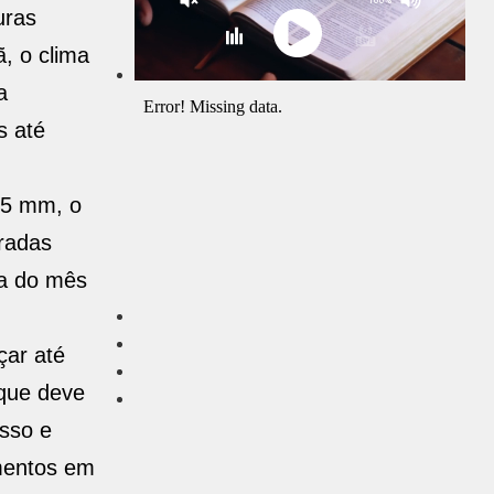
uras
, o clima
a
s até
,5 mm, o
radas
xa do mês
çar até
 que deve
osso e
amentos em