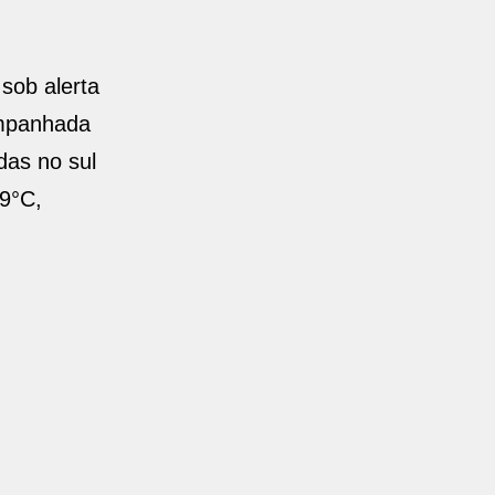
sob alerta
ompanhada
das no sul
9°C,