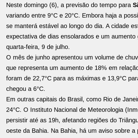
Neste domingo (6), a previsão do tempo para
S
variando entre 9°C e 20°C. Embora haja a possi
se manterá estável ao longo do dia. A cidade es
expectativa de dias ensolarados e um aumento 
quarta-feira, 9 de julho.
O mês de junho apresentou um volume de chuva
que representa um aumento de 18% em relação 
foram de 22,7°C para as máximas e 13,9°C par
chegou a 6°C.
Em outras capitais do Brasil, como Rio de Jane
24°C. O Instituto Nacional de Meteorologia (Inm
persistir até as 19h, afetando regiões do Triân
oeste da Bahia. Na Bahia, há um aviso sobre a 