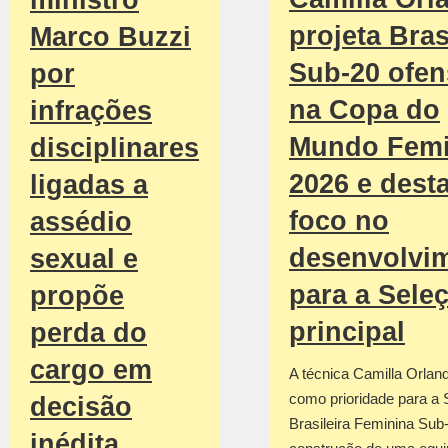
projeta Bras
Marco Buzzi
Sub-20 ofen
por
na Copa do
infrações
Mundo Femi
disciplinares
2026 e dest
ligadas a
foco no
assédio
desenvolvi
sexual e
para a Sele
propõe
principal
perda do
cargo em
A técnica Camilla Orland
como prioridade para a 
decisão
Brasileira Feminina Sub
inédita