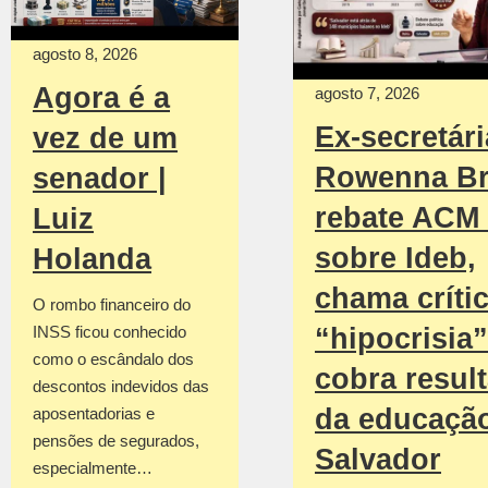
agosto 8, 2026
Agora é a
agosto 7, 2026
Ex-secretári
vez de um
Rowenna Br
senador |
rebate ACM
Luiz
sobre Ideb,
Holanda
chama críti
O rombo financeiro do
INSS ficou conhecido
“hipocrisia”
como o escândalo dos
cobra resul
descontos indevidos das
da educaçã
aposentadorias e
pensões de segurados,
Salvador
especialmente…