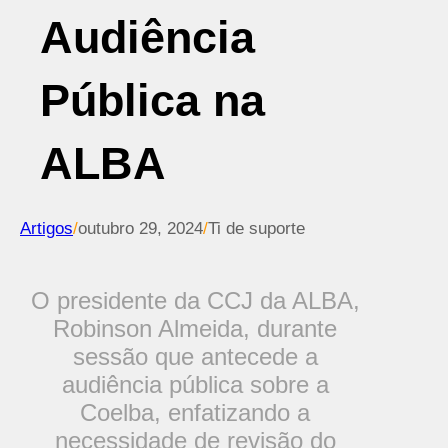
Audiência
Pública na
ALBA
Artigos
/
outubro 29, 2024
/
Ti de suporte
O presidente da CCJ da ALBA,
Robinson Almeida, durante
sessão que antecede a
audiência pública sobre a
Coelba, enfatizando a
necessidade de revisão do