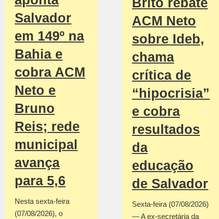
aponta
Brito rebate
Salvador
ACM Neto
em 149º na
sobre Ideb,
Bahia e
chama
cobra ACM
crítica de
Neto e
“hipocrisia”
Bruno
e cobra
Reis; rede
resultados
municipal
da
avança
educação
para 5,6
de Salvador
Nesta sexta-feira
Sexta-feira (07/08/2026)
(07/08/2026), o
— A ex-secretária da