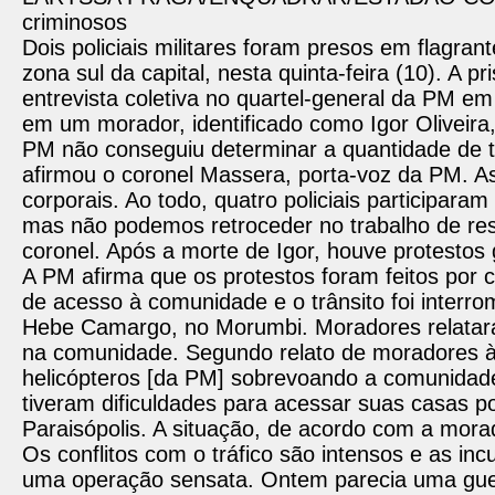
criminosos
Dois policiais militares foram presos em flagr
zona sul da capital, nesta quinta-feira (10). A 
entrevista coletiva no quartel-general da PM e
em um morador, identificado como Igor Oliveira
PM não conseguiu determinar a quantidade de tir
afirmou o coronel Massera, porta-voz da PM. A
corporais. Ao todo, quatro policiais participa
mas não podemos retroceder no trabalho de res
coronel. Após a morte de Igor, houve protestos 
A PM afirma que os protestos foram feitos por
de acesso à comunidade e o trânsito foi interr
Hebe Camargo, no Morumbi. Moradores relataram
na comunidade. Segundo relato de moradores à 
helicópteros [da PM] sobrevoando a comunida
tiveram dificuldades para acessar suas casas po
Paraisópolis. A situação, de acordo com a morad
Os conflitos com o tráfico são intensos e as incu
uma operação sensata. Ontem parecia uma guerra 