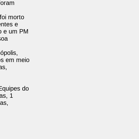
 foram
foi morto
entes e
to e um PM
soa
ópolis,
os em meio
as,
 Equipes do
as, 1
as,