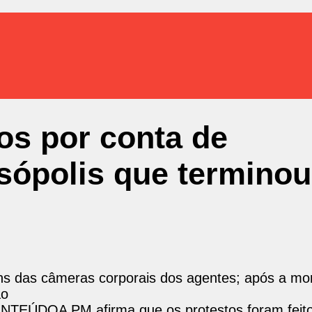
os por conta de
sópolis que terminou
ns das câmeras corporais dos agentes; após a mor
ão
ONTEÚDO
A PM afirma que os protestos foram feit