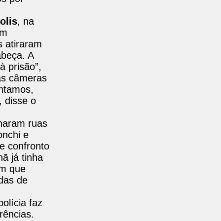
olis
, na
em
s atiraram
abeça. A
à prisão”,
das câmeras
entamos,
 disse o
charam ruas
onchi e
e confronto
ã já tinha
am que
adas de
olícia faz
rências.