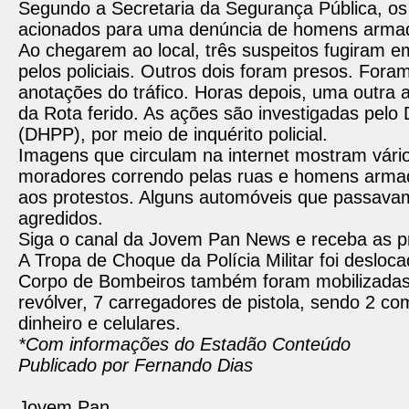
Segundo a Secretaria da Segurança Pública, os 
acionados para uma denúncia de homens arma
Ao chegarem ao local, três suspeitos fugiram 
pelos policiais. Outros dois foram presos. For
anotações do tráfico. Horas depois, uma outra
da Rota ferido. As ações são investigadas pel
(DHPP), por meio de inquérito policial.
Imagens que circulam na internet mostram vário
moradores correndo pelas ruas e homens arma
aos protestos. Alguns automóveis que passavam
agredidos.
Siga o canal da Jovem Pan News e receba as pr
A Tropa de Choque da Polícia Militar foi desloc
Corpo de Bombeiros também foram mobilizadas.
revólver, 7 carregadores de pistola, sendo 2 
dinheiro e celulares.
*Com informações do Estadão Conteúdo
Publicado por Fernando Dias
Jovem Pan