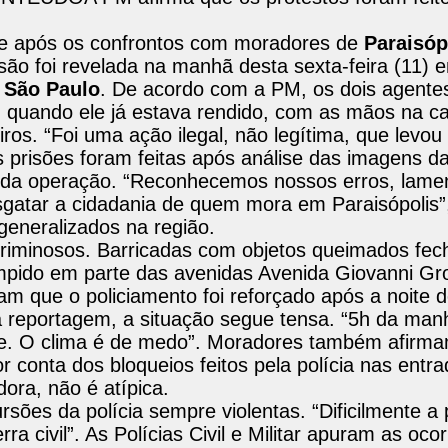
ante após os confrontos com moradores de
Paraisóp
prisão foi revelada na manhã desta sexta-feira (11) 
m
São Paulo
. De acordo com a PM, os dois agente
, quando ele já estava rendido, com as mãos na c
os. “Foi uma ação ilegal, não legítima, que levou 
s prisões foram feitas após análise das imagens 
ram da operação. “Reconhecemos nossos erros, lam
gatar a cidadania de quem mora em Paraisópolis”,
generalizados na região.
 criminosos. Barricadas com objetos queimados fe
ompido em parte das avenidas Avenida Giovanni Gr
 que o policiamento foi reforçado após a noite d
reportagem, a situação segue tensa. “5h da manh
de. O clima é de medo”. Moradores também afirm
r conta dos bloqueios feitos pela polícia nas entr
ora, não é atípica.
rsões da polícia sempre violentas. “Dificilmente a p
civil”. As Polícias Civil e Militar apuram as ocor