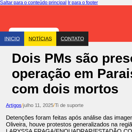
Saltar para o conteúdo principal
Ir para o footer
INICIO
NOTÍCIAS
CONTATO
Dois PMs são pres
operação em Parai
com dois mortos
Artigos
/
julho 11, 2025
/
Ti de suporte
Detenções foram feitas após análise das image
Oliveira, houve protestos generalizados na regi
LARYSSA FRAGA/ENQUADRAR/ESTADÃO C