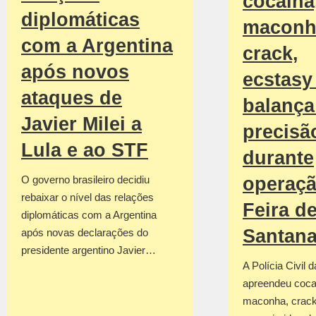
cocaína
diplomáticas
maconh
com a Argentina
crack,
após novos
ecstasy
ataques de
balança
Javier Milei a
precisã
Lula e ao STF
durante
operaç
O governo brasileiro decidiu
rebaixar o nível das relações
Feira d
diplomáticas com a Argentina
Santan
após novas declarações do
presidente argentino Javier…
A Polícia Civil 
apreendeu coca
maconha, crack