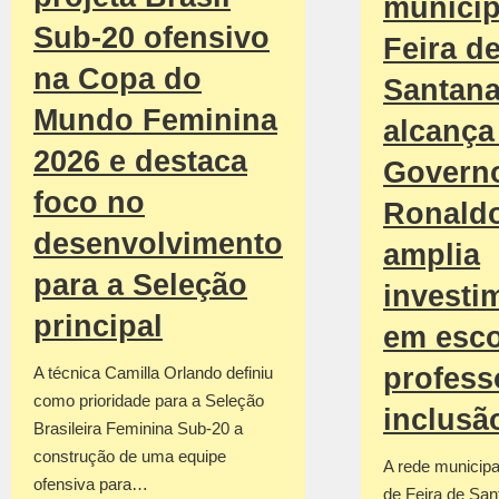
municip
Sub-20 ofensivo
Feira d
na Copa do
Santan
Mundo Feminina
alcança 
2026 e destaca
Govern
foco no
Ronald
desenvolvimento
amplia
para a Seleção
investi
principal
em esco
profess
A técnica Camilla Orlando definiu
como prioridade para a Seleção
inclusã
Brasileira Feminina Sub-20 a
construção de uma equipe
A rede municipa
ofensiva para…
de Feira de San