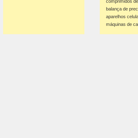
comprimidos de
balança de prec
aparelhos celul
máquinas de c