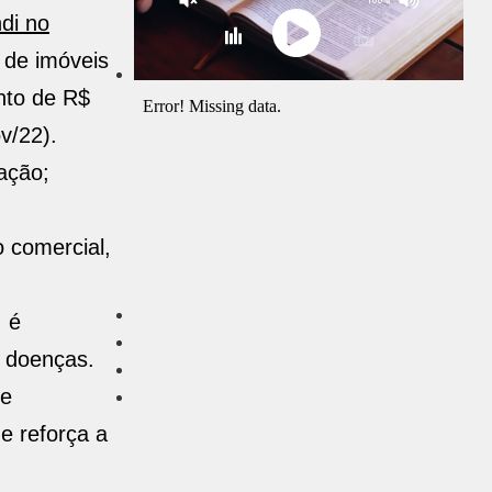
di no
 de imóveis
nto de R$
v/22).
ação;
 comercial,
, é
e doenças.
 e
e reforça a