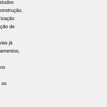
estudos
construção,
rização
ação de
ias já
pamentos,
sos
 os