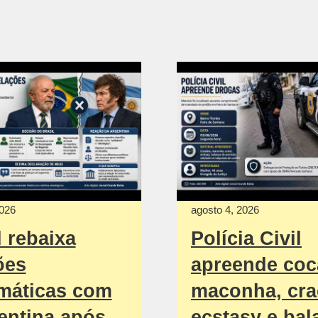
2026
agosto 4, 2026
l rebaixa
Polícia Civil
ões
apreende coc
máticas com
maconha, cra
entina após
ecstasy e bal