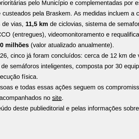
rioritárias pelo Município e complementadas por 
 e custeados pela Braskem. As medidas incluem a 
s
de vias,
11,5 km
de ciclovias, sistema de semafo
 CCO (entregues), videomonitoramento e requalific
60 milhões
(valor atualizado anualmente).
6, cinco já foram concluídos: cerca de 12 km de v
e de semáforos inteligentes, composta por 30 equi
ecução física.
essoas e todas essas ações seguem os compromis
r acompanhados no
site
.
do deste publieditorial e pelas informações sobre