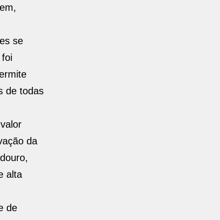
gem,
tes se
foi
ermite
s de todas
valor
rvação da
edouro,
 alta
e de