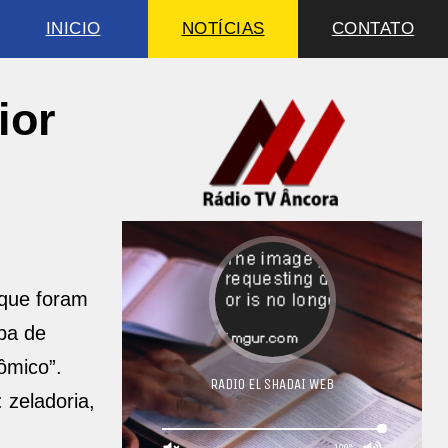
INICIO
NOTÍCIAS
CONTATO
ior
que foram
pa de
ômico”.
zeladoria,