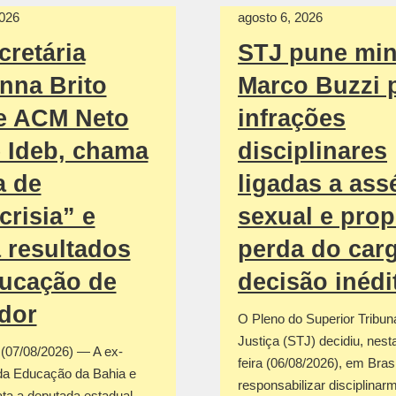
2026
agosto 6, 2026
cretária
STJ pune min
nna Brito
Marco Buzzi 
e ACM Neto
infrações
 Ideb, chama
disciplinares
a de
ligadas a ass
crisia” e
sexual e pro
 resultados
perda do car
ucação de
decisão inédi
dor
O Pleno do Superior Tribun
Justiça (STJ) decidiu, nesta
 (07/08/2026) — A ex-
feira (06/08/2026), em Brasí
 da Educação da Bahia e
responsabilizar disciplinar
ata a deputada estadual