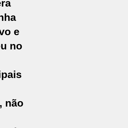
era
inha
vo e
eu no
ipais
, não