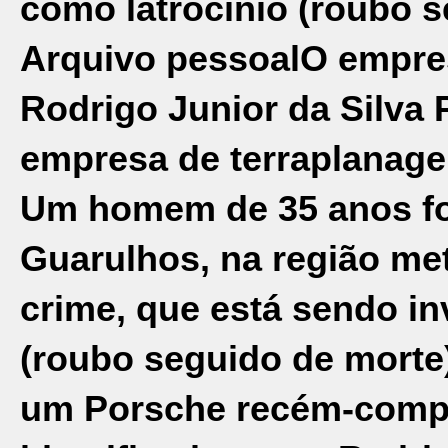
como latrocínio (roubo 
Arquivo pessoal
O empres
Rodrigo Junior da Silva 
empresa de terraplanag
Um homem de 35 anos foi
Guarulhos, na região me
crime, que está sendo in
(roubo seguido de morte)
um
Porsche
recém-compr