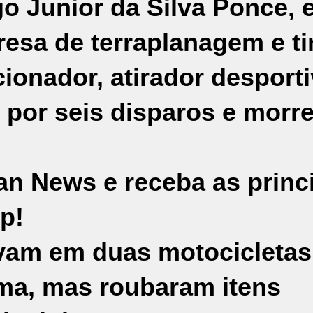
o Junior da Silva Ponce, 
resa de terraplanagem e t
cionador, atirador desporti
o por seis disparos e morr
an News e receba as princ
p!
vam em duas motocicletas
ima, mas roubaram itens