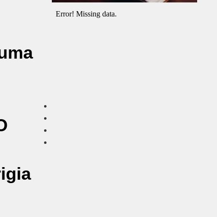
 uma
O
igia