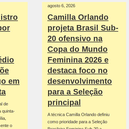
agosto 6, 2026
istro
Camilla Orlando
por
projeta Brasil Sub-
20 ofensivo na
Copa do Mundo
édio
Feminina 2026 e
põe
destaca foco no
go em
desenvolvimento
ta
para a Seleção
principal
al de
 quinta-
A técnica Camilla Orlando definiu
lia,
como prioridade para a Seleção
mente o
Brasileira Feminina Sub-20 a