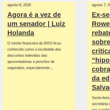
agosto 8, 2026
agosto 7, 
Agora é a vez de
Ex-se
um senador | Luiz
Rowe
Holanda
rebat
sobre
O rombo financeiro do INSS ficou
conhecido como o escândalo dos
crític
descontos indevidos das
“hipo
aposentadorias e pensões de
segurados, especialmente…
cobra
da ed
Salva
Sexta-feira
secretária
pré-candid