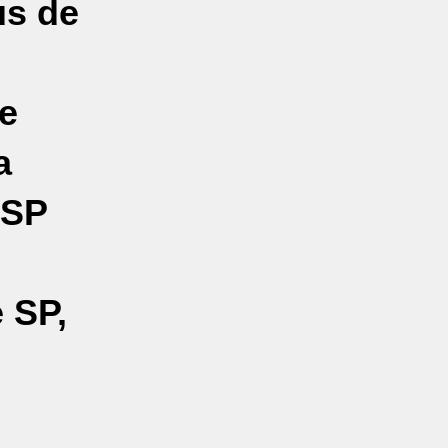
us de
e
a
SSP
 SP,