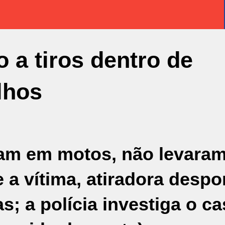
 a tiros dentro de
lhos
vam em motos, não levaram
a vítima, atiradora despor
as; a polícia investiga o c