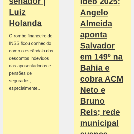
senador |
Ideb 2025:
Luiz
Angelo
Holanda
Almeida
aponta
O rombo financeiro do
INSS ficou conhecido
Salvador
como o escândalo dos
em 149º na
descontos indevidos
das aposentadorias e
Bahia e
pensões de
cobra ACM
segurados,
especialmente…
Neto e
Bruno
Reis; rede
municipal