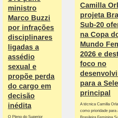
Camilla Or
ministro
projeta Bra
Marco Buzzi
Sub-20 ofe
por infrações
na Copa d
disciplinares
Mundo Fem
ligadas a
2026 e des
assédio
foco no
sexual e
desenvolv
propõe perda
para a Sel
do cargo em
principal
decisão
inédita
A técnica Camilla Orla
como prioridade para
O Pleno do Superior
Brasileira Feminina S