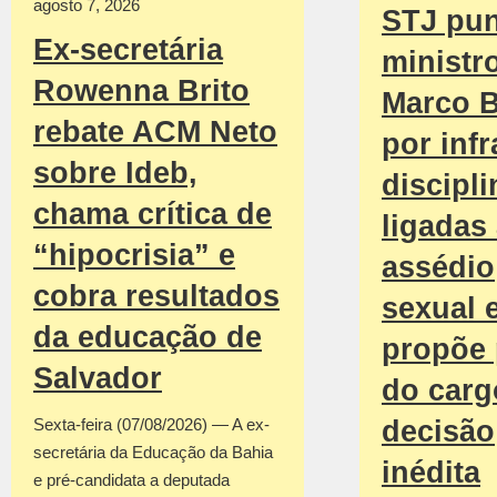
agosto 7, 2026
STJ pu
Ex-secretária
ministr
Rowenna Brito
Marco B
rebate ACM Neto
por inf
sobre Ideb,
discipli
chama crítica de
ligadas
“hipocrisia” e
assédio
cobra resultados
sexual 
da educação de
propõe 
Salvador
do car
decisão
Sexta-feira (07/08/2026) — A ex-
secretária da Educação da Bahia
inédita
e pré-candidata a deputada