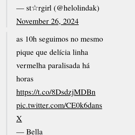
— st☆rgirl (@helolindak)
November 26, 2024
as 10h seguimos no mesmo
pique que delícia linha
vermelha paralisada há
horas
https://t.co/8DsdzjMDBn
pic.twitter.com/CE0k6dans
X
— Bella