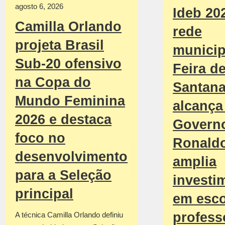
agosto 6, 2026
Ideb 20
Camilla Orlando
rede
projeta Brasil
municip
Sub-20 ofensivo
Feira d
na Copa do
Santan
Mundo Feminina
alcança 
2026 e destaca
Govern
foco no
Ronald
desenvolvimento
amplia
para a Seleção
investi
principal
em esco
profess
A técnica Camilla Orlando definiu