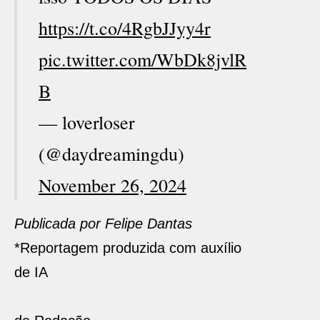
https://t.co/4RgbJJyy4r
pic.twitter.com/WbDk8jvlR
B
— loverloser
(@daydreamingdu)
November 26, 2024
Publicada por Felipe Dantas
*Reportagem produzida com auxílio
de IA