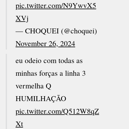
pic.twitter.com/N9YwvX5
XVj
— CHOQUEI (@choquei)
November 26, 2024
eu odeio com todas as
minhas forças a linha 3
vermelha Q
HUMILHAÇÃO
pic.twitter.com/Q512W8qZ
Xt