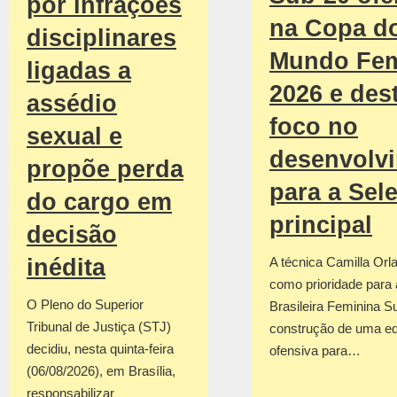
por infrações
na Copa d
disciplinares
Mundo Fem
ligadas a
2026 e des
assédio
foco no
sexual e
desenvolv
propõe perda
para a Sel
do cargo em
principal
decisão
inédita
A técnica Camilla Orla
como prioridade para
O Pleno do Superior
Brasileira Feminina S
Tribunal de Justiça (STJ)
construção de uma e
decidiu, nesta quinta-feira
ofensiva para…
(06/08/2026), em Brasília,
responsabilizar