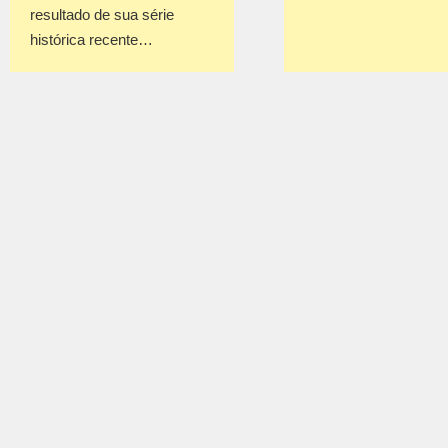
resultado de sua série
histórica recente…