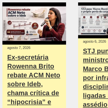
agosto 6, 2026
agosto 7, 2026
STJ pu
Ex-secretária
ministr
Rowenna Brito
Marco B
rebate ACM Neto
por inf
sobre Ideb,
discipli
chama crítica de
ligadas
“hipocrisia” e
assédio