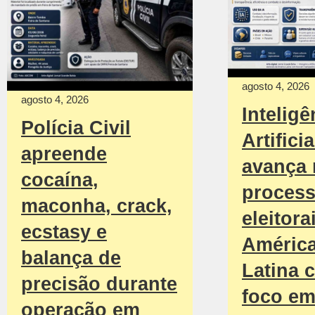
agosto 4, 2026
agosto 4, 2026
Inteligê
Polícia Civil
Artificia
apreende
avança
cocaína,
proces
maconha, crack,
eleitora
ecstasy e
Améric
balança de
Latina 
precisão durante
foco e
operação em