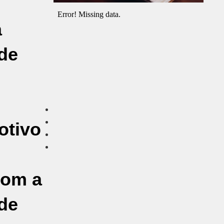
a
de
otivo
com a
de