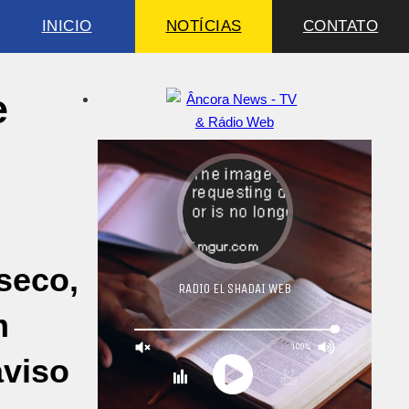
INICIO
NOTÍCIAS
CONTATO
e
seco,
m
aviso