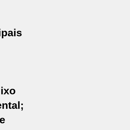
ipais
lixo
ntal;
de