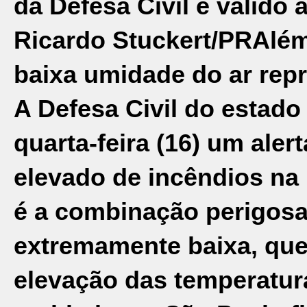
da Defesa Civil é válido a
Ricardo Stuckert/PR
Além
baixa umidade do ar re
A
Defesa Civil do estado
quarta-feira (16) um aler
elevado de incêndios na 
é a combinação perigosa
extremamente baixa, que
elevação das temperatura