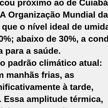
icou próximo ao de Cuiabá
. A Organização Mundial da
ue o nível ideal de umid
70%; abaixo de 30%, a con
a para a saúde.
o padrão climático atual:
m manhãs frias, as
ficativamente à tarde,
. Essa amplitude térmica,