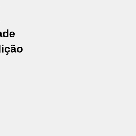
ade
dição