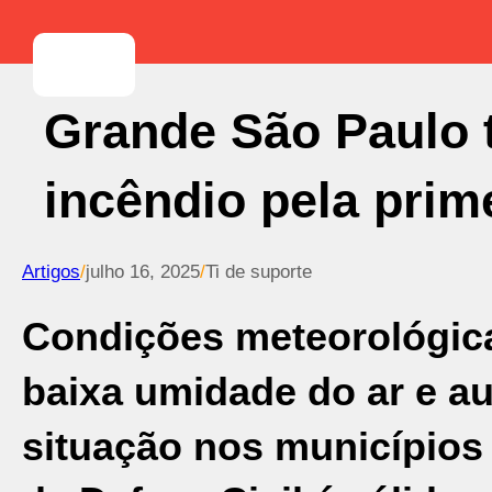
Grande São Paulo t
incêndio pela prim
Artigos
/
julho 16, 2025
/
Ti de suporte
Condições meteorológic
baixa umidade do ar e a
situação nos municípios 