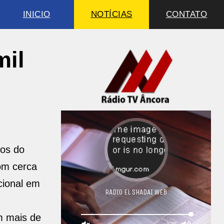
INICIO
NOTÍCIAS
CONTATO
mil
ios do
Com cerca
cional em
m mais de