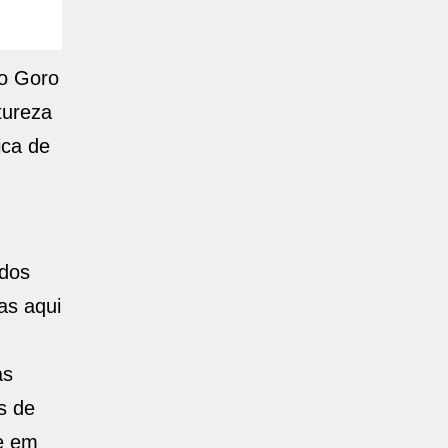
co Goro
tureza
ica de
ados
as aqui
as
s de
e em