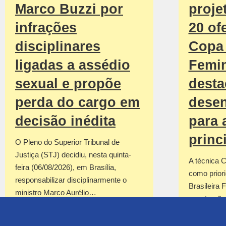
Marco Buzzi por
proje
infrações
20 of
disciplinares
Copa
ligadas a assédio
Femin
sexual e propõe
desta
perda do cargo em
dese
decisão inédita
para 
princ
O Pleno do Superior Tribunal de
Justiça (STJ) decidiu, nesta quinta-
A técnica C
feira (06/08/2026), em Brasília,
como prior
responsabilizar disciplinarmente o
Brasileira 
ministro Marco Aurélio…
construção
para…