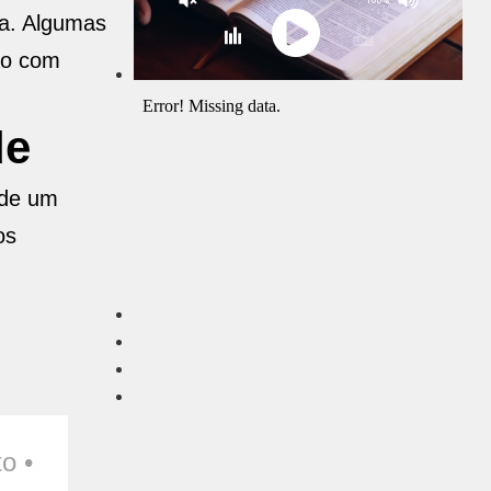
na. Algumas
do com
de
 de um
os
o •