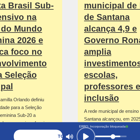
ta Brasil Sub-
municipal de 
ensivo na
de Santana
 do Mundo
alcança 4,9 e
ina 2026 e
Governo Ron
ca foco no
amplia
nvolvimento
investimento
a Seleção
escolas,
ipal
professores 
inclusão
amilla Orlando definiu
idade para a Seleção
A rede municipal de ensino
Feminina Sub-20 a
Santana alcançou, em 2025
 de uma equipe ofensiva
resultado de sua série histó
ERRO: Incorporação bloqueada
recente…
TOCANDO AGORA