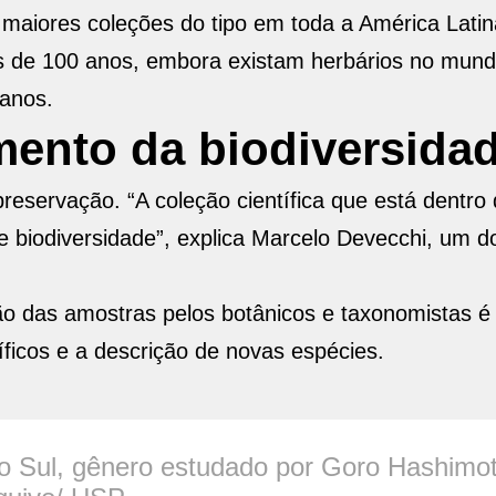
 maiores coleções do tipo em toda a América Lati
s de 100 anos, embora existam herbários no mun
 anos.
mento da biodiversida
preservação. “A coleção científica que está dentro
 biodiversidade”, explica Marcelo Devecchi, um d
ção das amostras pelos botânicos e taxonomistas é
íficos e a descrição de novas espécies.
o Sul, gênero estudado por Goro Hashimot