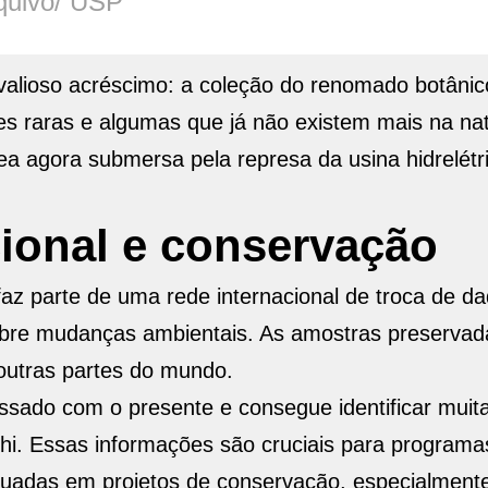
quivo/ USP
alioso acréscimo: a coleção do renomado botâni
ies raras e algumas que já não existem mais na na
ea agora submersa pela represa da usina hidrelétr
ional e conservação
az parte de uma rede internacional de troca de d
 sobre mudanças ambientais. As amostras preservad
outras partes do mundo.
sado com o presente e consegue identificar muit
hi. Essas informações são cruciais para programa
equadas em projetos de conservação, especialment