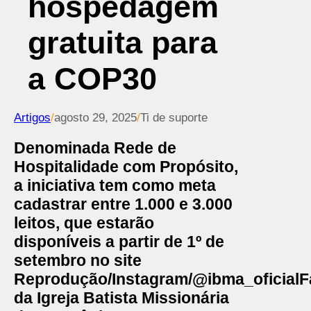
hospedagem
gratuita para
a COP30
Artigos
/
agosto 29, 2025
/
Ti de suporte
Denominada Rede de
Hospitalidade com Propósito,
a iniciativa tem como meta
cadastrar entre 1.000 e 3.000
leitos, que estarão
disponíveis a partir de 1º de
setembro no site
Reprodução/Instagram/@ibma_oficial
F
da Igreja Batista Missionária