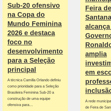
Sub-20 ofensivo
Feira d
na Copa do
Santan
Mundo Feminina
alcança 
2026 e destaca
Govern
foco no
Ronald
desenvolvimento
amplia
para a Seleção
investi
principal
em esco
profess
A técnica Camilla Orlando definiu
como prioridade para a Seleção
inclusã
Brasileira Feminina Sub-20 a
construção de uma equipe
A rede municipa
ofensiva para…
de Feira de San