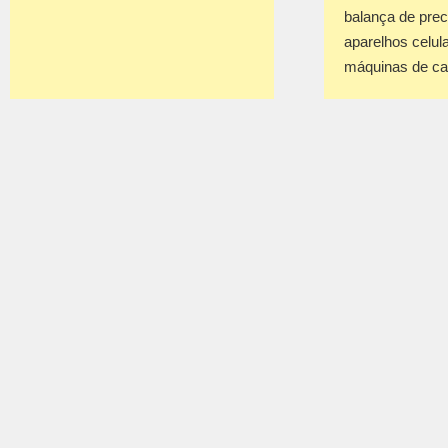
balança de prec
aparelhos celul
máquinas de c