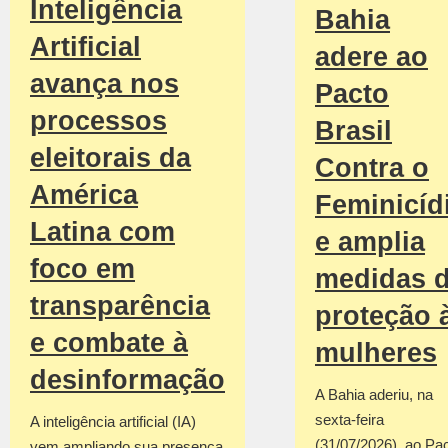
Inteligência
Bahia
Artificial
adere ao
avança nos
Pacto
processos
Brasil
eleitorais da
Contra o
América
Feminicíd
Latina com
e amplia
foco em
medidas 
transparência
proteção 
e combate à
mulheres
desinformação
A Bahia aderiu, na
sexta-feira
A inteligência artificial (IA)
(31/07/2026), ao Pa
vem ampliando sua presença