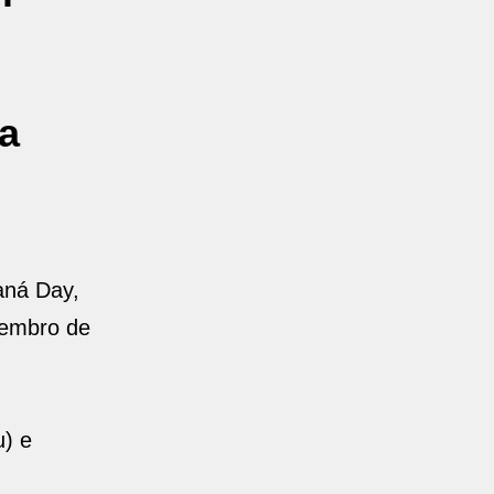
a
aná Day,
vembro de
u) e