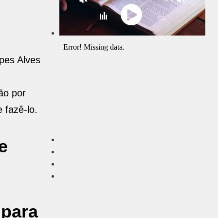
pes Alves
ão por
 fazê-lo.
e
 para