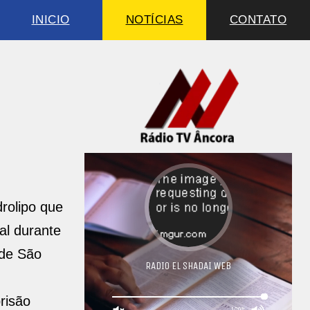
INICIO
NOTÍCIAS
CONTATO
rolipo que
al durante
 de São
risão