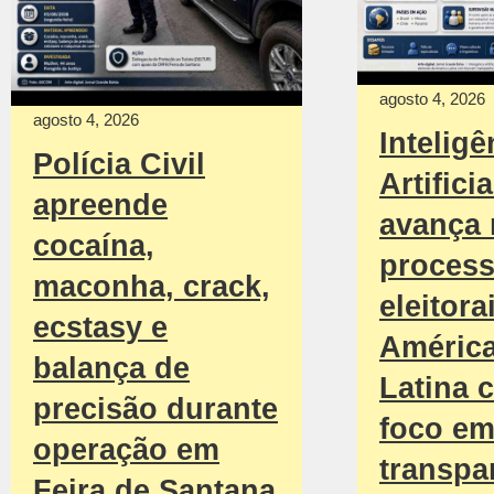
agosto 4, 2026
agosto 4, 2026
Inteligê
Polícia Civil
Artificia
apreende
avança
cocaína,
proces
maconha, crack,
eleitora
ecstasy e
Améric
balança de
Latina 
precisão durante
foco e
operação em
transpa
Feira de Santana