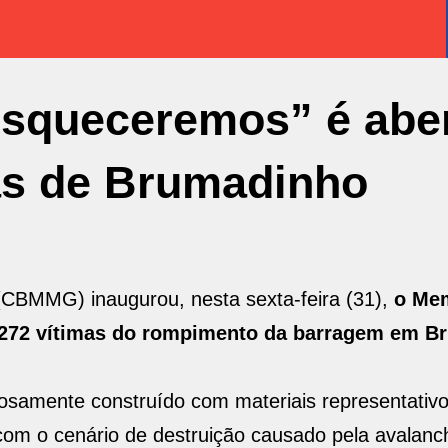
squeceremos” é abe
as de Brumadinho
(CBMMG) inaugurou, nesta sexta-feira (31),
o Mem
72 vítimas do rompimento da barragem em B
samente construído com materiais representativ
com o cenário de destruição causado pela avalanc