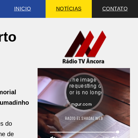
INICIO
NOTÍCIAS
CONTATO
rto
orial
rumadinho
os do
he de