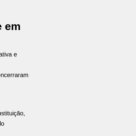
e em
ativa e
encerraram
tituição,
do