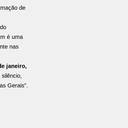
ormação de
 do
bém é uma
nte nas
e janeiro,
silêncio,
as Gerais”.