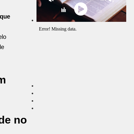
 que
elo
de
em
de no