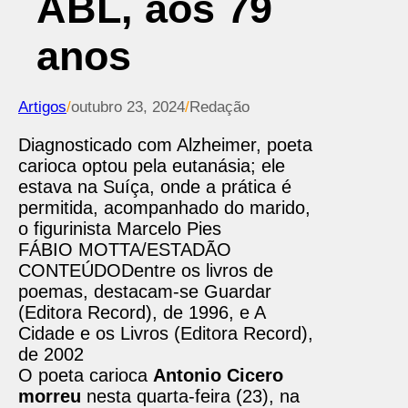
ABL, aos 79
anos
Artigos
/
outubro 23, 2024
/
Redação
Diagnosticado com Alzheimer, poeta
carioca optou pela eutanásia; ele
estava na Suíça, onde a prática é
permitida, acompanhado do marido,
o figurinista Marcelo Pies
FÁBIO MOTTA/ESTADÃO
CONTEÚDO
Dentre os livros de
poemas, destacam-se Guardar
(Editora Record), de 1996, e A
Cidade e os Livros (Editora Record),
de 2002
O poeta carioca
Antonio Cicero
morreu
nesta quarta-feira (23), na