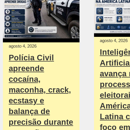
agosto 4, 2026
agosto 4, 2026
Inteligê
Polícia Civil
Artificia
apreende
avança
cocaína,
proces
maconha, crack,
eleitora
ecstasy e
Améric
balança de
Latina 
precisão durante
foco e