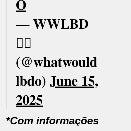
O
— WWLBD
✌🏻
(@whatwould
lbdo)
June 15,
2025
*Com informações