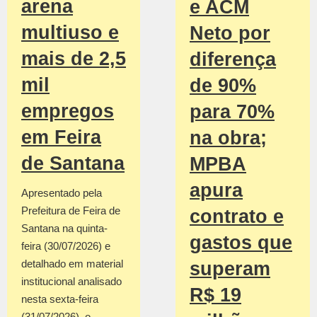
arena
e ACM
multiuso e
Neto por
mais de 2,5
diferença
mil
de 90%
empregos
para 70%
em Feira
na obra;
de Santana
MPBA
apura
Apresentado pela
Prefeitura de Feira de
contrato e
Santana na quinta-
gastos que
feira (30/07/2026) e
detalhado em material
superam
institucional analisado
R$ 19
nesta sexta-feira
(31/07/2026), o…