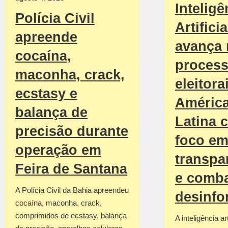
Inteligê
Polícia Civil
Artificia
apreende
avança
cocaína,
proces
maconha, crack,
eleitora
ecstasy e
Améric
balança de
Latina 
precisão durante
foco e
operação em
transpa
Feira de Santana
e comba
A Polícia Civil da Bahia apreendeu
desinf
cocaína, maconha, crack,
comprimidos de ecstasy, balança
A inteligência art