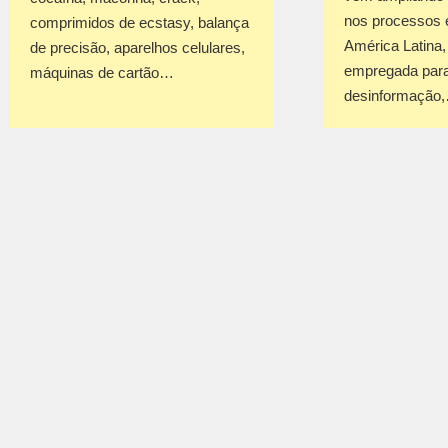
nos processos e
comprimidos de ecstasy, balança
América Latina
de precisão, aparelhos celulares,
empregada para
máquinas de cartão…
desinformação