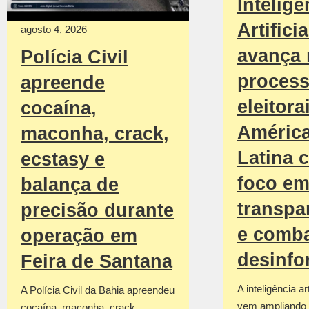
Inteligê
Artificia
agosto 4, 2026
avança
Polícia Civil
proces
apreende
eleitora
cocaína,
Améric
maconha, crack,
Latina 
ecstasy e
foco e
balança de
transpa
precisão durante
e comba
operação em
desinf
Feira de Santana
A inteligência art
A Polícia Civil da Bahia apreendeu
vem ampliando 
cocaína, maconha, crack,