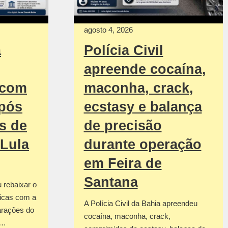
agosto 4, 2026
a
Polícia Civil
apreende cocaína,
 com
maconha, crack,
após
ecstasy e balança
s de
de precisão
 Lula
durante operação
em Feira de
Santana
u rebaixar o
ticas com a
A Polícia Civil da Bahia apreendeu
arações do
cocaína, maconha, crack,
r…