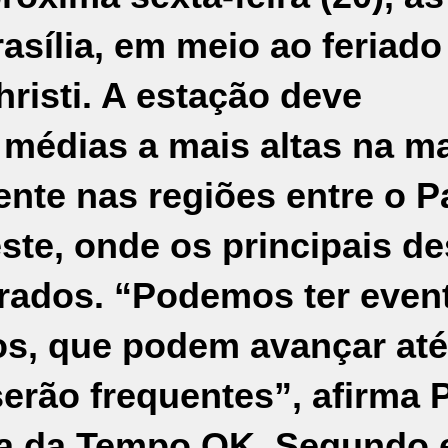
asília, em meio ao feriado
risti. A estação deve
 médias a mais altas na m
ente nas regiões entre o P
ste, onde os principais d
rados. “Podemos ter even
os, que podem avançar até
serão frequentes”, afirma 
a da Tempo OK. Segundo e