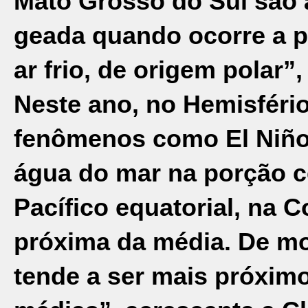
Mato Grosso do Sul são 
geada quando ocorre a 
ar frio, de origem polar
Neste ano, no Hemisfério
fenômenos como El Niño 
água do mar na porção c
Pacífico equatorial, na 
próxima da média. De mo
tende a ser mais próxim