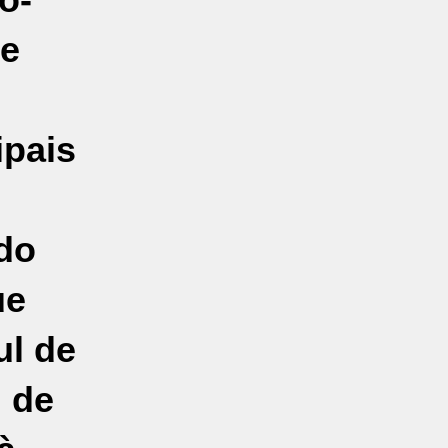
de
ipais
do
ue
ul de
l de