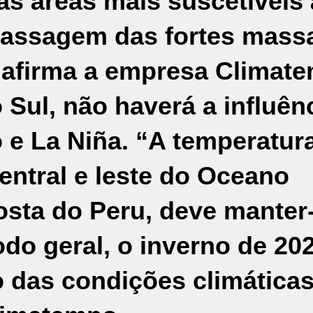
as áreas mais suscetíveis 
passagem das fortes mass
”, afirma a empresa Climat
 Sul, não haverá a influên
e La Niña. “A temperatur
entral e leste do Oceano
Costa do Peru, deve manter
do geral, o inverno de 20
o das condições climática