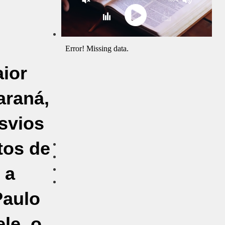
aior
araná,
esvios
tos de
 a
Paulo
le, o