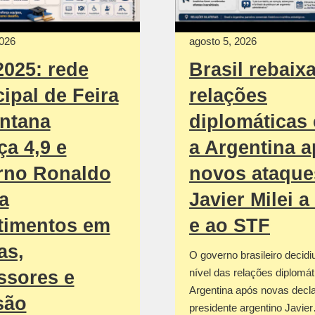
2026
agosto 5, 2026
2025: rede
Brasil rebaix
ipal de Feira
relações
ntana
diplomáticas
ça 4,9 e
a Argentina 
rno Ronaldo
novos ataque
a
Javier Milei a
timentos em
e ao STF
as,
O governo brasileiro decidi
nível das relações diplomá
ssores e
Argentina após novas decl
são
presidente argentino Javie