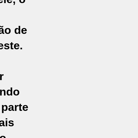
ão de
este.
r
indo
 parte
ais
o-