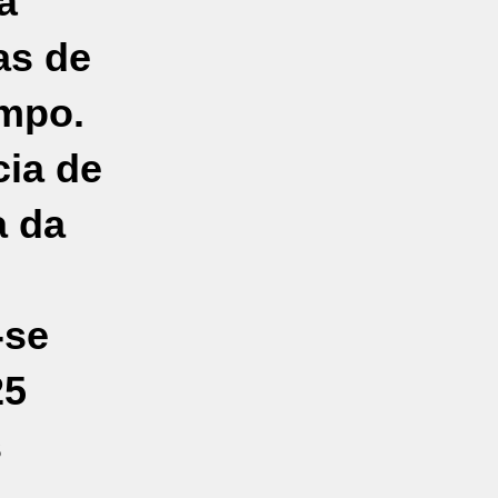
à
as de
empo.
cia de
a da
-se
25
s