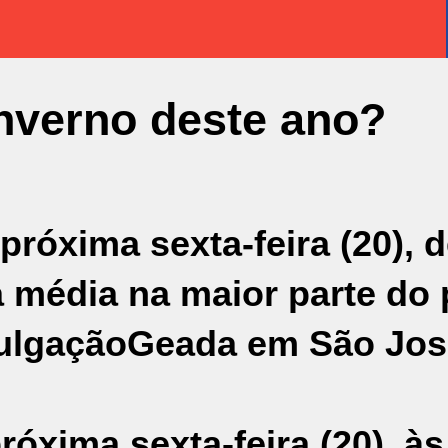
inverno deste ano?
róxima sexta-feira (20), 
 média na maior parte do 
vulgação
Geada em São Jos
róxima sexta-feira (20), às