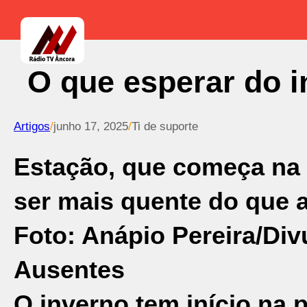
O que esperar do 
Artigos
/
junho 17, 2025
/
Ti de suporte
Estação, que começa na p
ser mais quente do que a
Foto: Anápio Pereira/Di
Ausentes
O
inverno
tem início na p