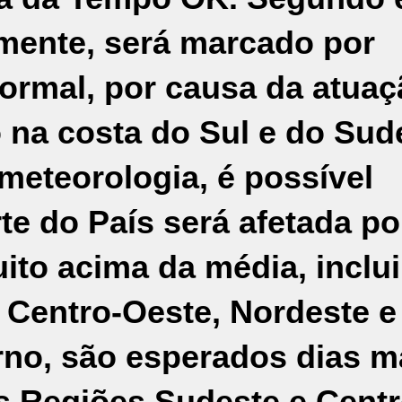
lmente, será marcado por
ormal, por causa da atuaç
o na costa do
Sul
e do Sud
eteorologia, é possível
te do País será afetada po
ito acima da média, inclu
 Centro-Oeste, Nordeste e
rno, são esperados dias m
s Regiões Sudeste e Centr