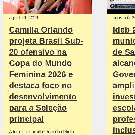
agosto 6, 2026
agosto 6, 
Camilla Orlando
Ideb 
projeta Brasil Sub-
munic
20 ofensivo na
de Sa
Copa do Mundo
alcan
Feminina 2026 e
Gove
destaca foco no
ampli
desenvolvimento
inves
para a Seleção
escol
principal
profe
inclu
A técnica Camilla Orlando definiu