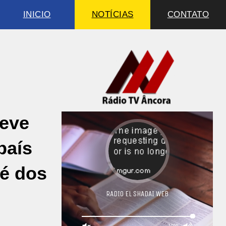
INICIO
NOTÍCIAS
CONTATO
deve
país
é dos