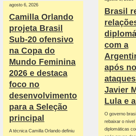
agosto 6, 2026
Brasil r
Camilla Orlando
relaçõe
projeta Brasil
diplomá
Sub-20 ofensivo
com a
na Copa do
Argenti
Mundo Feminina
após n
2026 e destaca
ataques
foco no
Javier M
desenvolvimento
Lula e 
para a Seleção
O governo brasil
principal
rebaixar o nível
diplomáticas co
A técnica Camilla Orlando definiu