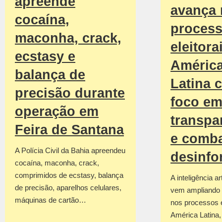
apreende
avança
cocaína,
proces
maconha, crack,
eleitora
ecstasy e
Améric
balança de
Latina 
precisão durante
foco e
operação em
transpa
Feira de Santana
e comba
A Polícia Civil da Bahia apreendeu
desinf
cocaína, maconha, crack,
comprimidos de ecstasy, balança
A inteligência art
de precisão, aparelhos celulares,
vem ampliando 
máquinas de cartão…
nos processos e
América Latina