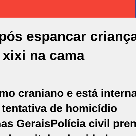
pós espancar crianç
 xixi na cama
mo craniano e está intern
 tentativa de homicídio
as Gerais
Polícia civil pre