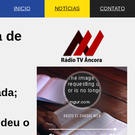
INICIO
NOTÍCIAS
CONTATO
a de
ada;
ndeu o