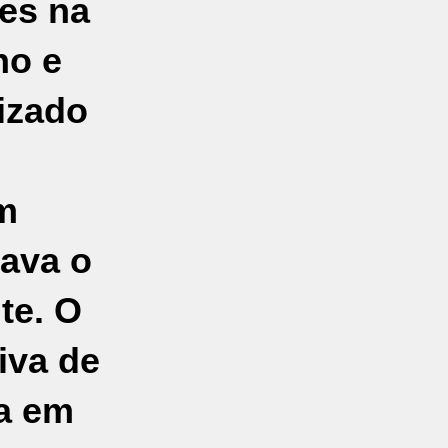
es na
no e
lizado
m
ava o
te. O
iva de
ça em