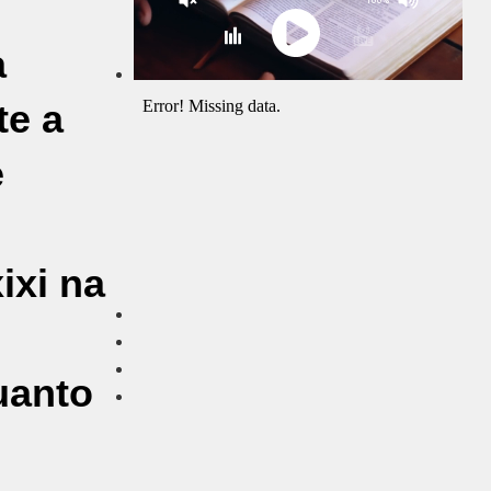
a
te a
e
ixi na
uanto