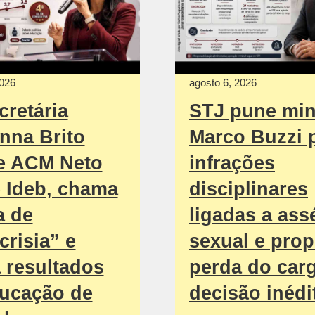
2026
agosto 6, 2026
cretária
STJ pune min
nna Brito
Marco Buzzi 
e ACM Neto
infrações
 Ideb, chama
disciplinares
a de
ligadas a ass
crisia” e
sexual e pro
 resultados
perda do car
ucação de
decisão inédi