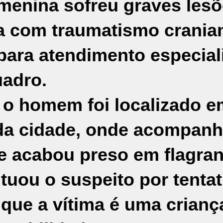
menina sofreu graves lesõ
da com traumatismo crania
 para atendimento especia
uadro.
, o
homem foi localizado e
da cidade
, onde acompanh
e acabou preso em flagran
uou o suspeito por tentat
á que a vítima é uma crian