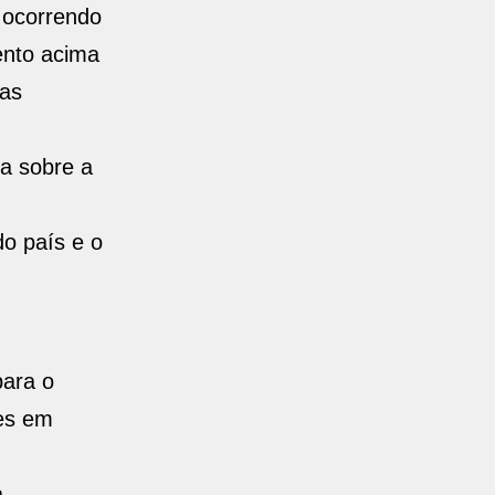
 ocorrendo
ento acima
cas
a sobre a
o país e o
para o
res em
a