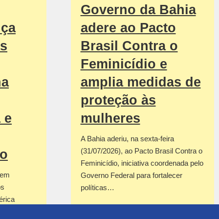
Governo da Bahia
nça
adere ao Pacto
os
Brasil Contra o
Feminicídio e
na
amplia medidas de
proteção às
 e
mulheres
A Bahia aderiu, na sexta-feira
(31/07/2026), ao Pacto Brasil Contra o
ão
Feminicídio, iniciativa coordenada pelo
 vem
Governo Federal para fortalecer
os
políticas…
érica
ara