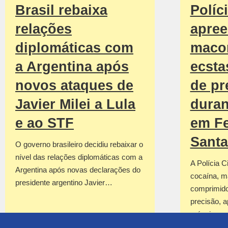
Brasil rebaixa
Políci
relações
apree
diplomáticas com
macon
a Argentina após
ecsta
novos ataques de
de pr
Javier Milei a Lula
duran
e ao STF
em Fe
Sant
O governo brasileiro decidiu rebaixar o
nível das relações diplomáticas com a
A Polícia C
Argentina após novas declarações do
cocaína, m
presidente argentino Javier…
comprimido
precisão, a
máquinas 