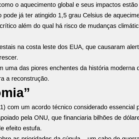
como o aquecimento global e seus impactos estão
pode já ter atingido 1,5 grau Celsius de aquecim
 crítico além do qual há risco de mudanças climáti
stais na costa leste dos EUA, que causaram alert
rescer.
m uma das piores enchentes da história moderna d
ra a reconstrução.
omia”
(11) com um acordo técnico considerado essencial 
oiado pela ONU, que financiaria bilhões de dóla
 efeito estufa.
obre as prioridades da cúpula – um cabo de guerr