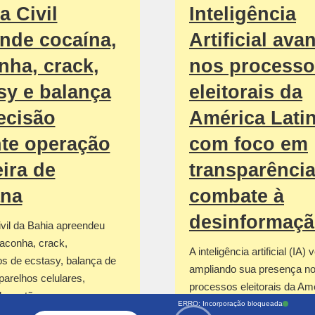
a Civil
Inteligência
nde cocaína,
Artificial ava
ha, crack,
nos process
sy e balança
eleitorais da
ecisão
América Lati
te operação
com foco em
ira de
transparência
ana
combate à
desinformaç
ivil da Bahia apreendeu
aconha, crack,
A inteligência artificial (IA)
s de ecstasy, balança de
ampliando sua presença n
parelhos celulares,
processos eleitorais da Am
de cartão…
Latina, sendo empregada p
ERRO: Incorporação bloqueada