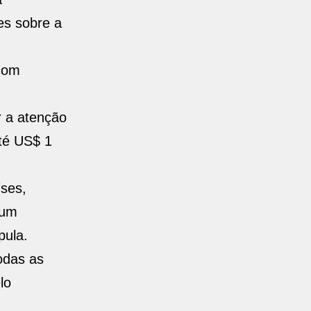
es sobre a
 com
r a atenção
até US$ 1
íses,
 um
pula.
odas as
lo