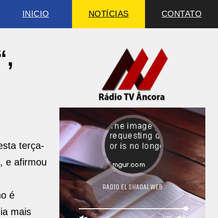
INICIO
NOTÍCIAS
CONTATO
“,
sta terça-
, e afirmou
no é
gia mais