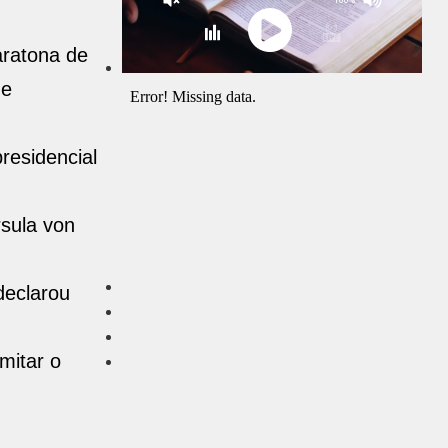
aratona de
de
residencial
rsula von
declarou
mitar o