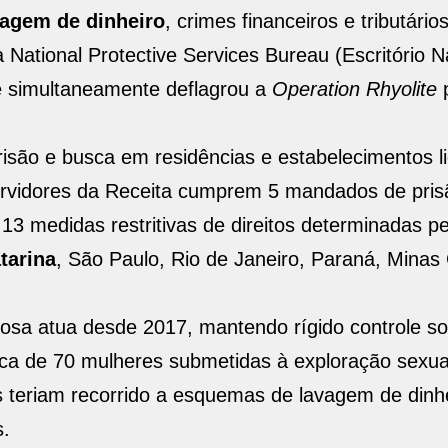
vagem de dinheiro
, crimes financeiros e tributário
ational Protective Services Bureau (Escritório N
ue simultaneamente deflagrou a
Operation Rhyolite
p
isão e busca em residências e estabelecimentos l
e servidores da Receita cumprem 5 mandados de pris
3 medidas restritivas de direitos determinadas pe
tarina
, São Paulo, Rio de Janeiro, Paraná, Minas
nosa atua desde 2017, mantendo rígido controle s
rca de 70 mulheres submetidas à exploração sexua
tos teriam recorrido a esquemas de lavagem de dinh
s.