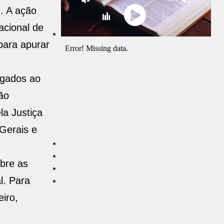
s. A ação
acional de
ara apurar
igados ao
ão
la Justiça
 Gerais e
obre as
l. Para
eiro,