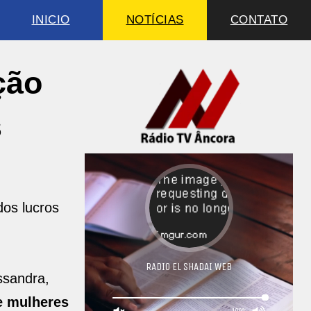
INICIO
NOTÍCIAS
CONTATO
ção
s
dos lucros
ssandra,
de mulheres