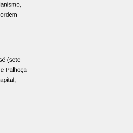
ianismo,
a ordem
sé (sete
 e Palhoça
pital,