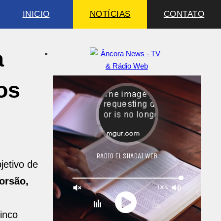
INICIO
NOTÍCIAS
CONTATO
a
os
jetivo de
torsão,
inco