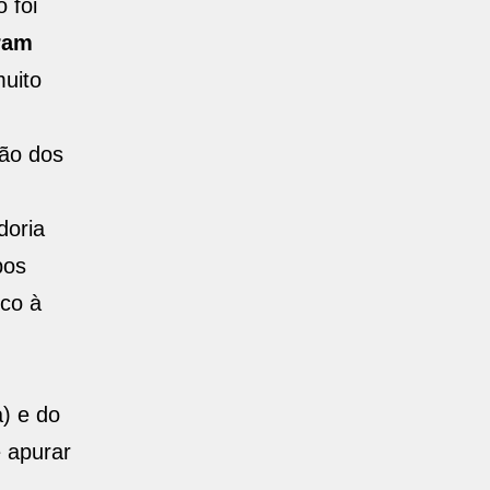
 foi
ram
uito
ção dos
doria
bos
co à
) e do
e apurar