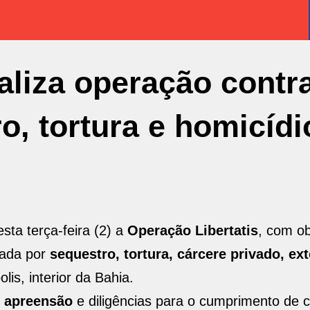
ealiza operação contr
o, tortura e homicídi
esta terça-feira (2) a
Operação Libertatis
, com ob
gada por
sequestro, tortura, cárcere privado, ex
is, interior da Bahia.
e apreensão
e diligências para o cumprimento de
c