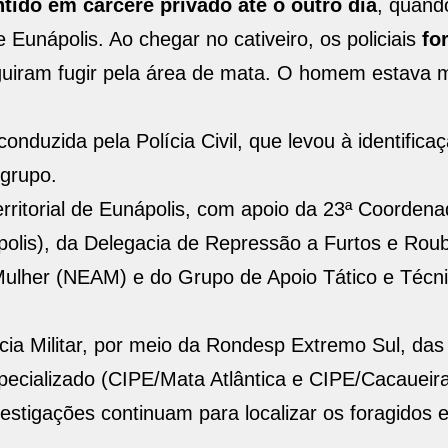
ido em cárcere privado até o outro dia
, quando
e Eunápolis. Ao chegar no cativeiro, os policiais
fo
uiram fugir pela área de mata. O homem estava m
nduzida pela Polícia Civil, que levou à identifica
 grupo.
erritorial de Eunápolis, com apoio da 23ª Coordena
polis), da Delegacia de Repressão a Furtos e Rou
Mulher (NEAM) e do Grupo de Apoio Tático e Técni
ia Militar, por meio da Rondesp Extremo Sul, das
cializado (CIPE/Mata Atlântica e CIPE/Cacaueira
vestigações continuam para localizar os foragidos 