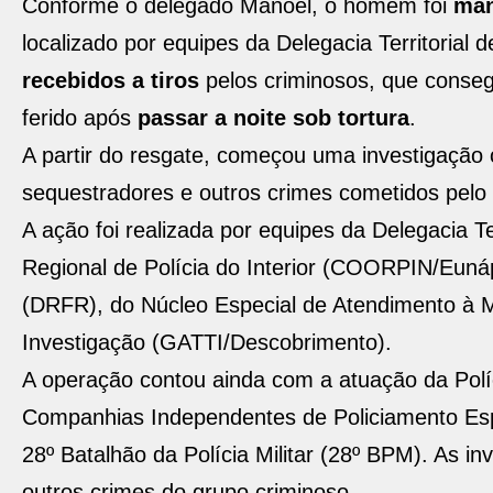
Conforme o delegado Manoel, o homem foi
mant
localizado por equipes da Delegacia Territorial d
recebidos a tiros
pelos criminosos, que conseg
ferido após
passar a noite sob tortura
.
A partir do resgate, começou uma investigação co
sequestradores e outros crimes cometidos pelo
A ação foi realizada por equipes da Delegacia T
Regional de Polícia do Interior (COORPIN/Euná
(DRFR), do Núcleo Especial de Atendimento à 
Investigação (GATTI/Descobrimento).
A operação contou ainda com a atuação da Políc
Companhias Independentes de Policiamento Espe
28º Batalhão da Polícia Militar (28º BPM). As in
outros crimes do grupo criminoso.