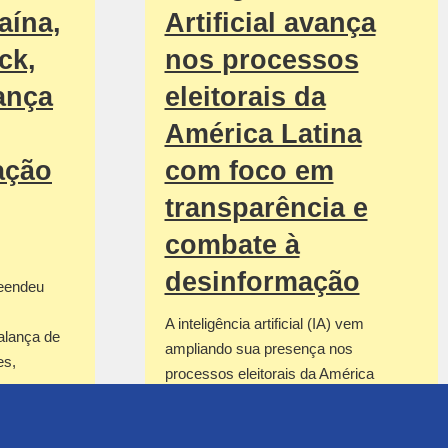
aína,
Artificial avança
ck,
nos processos
ança
eleitorais da
América Latina
ação
com foco em
transparência e
combate à
desinformação
reendeu
A inteligência artificial (IA) vem
alança de
ampliando sua presença nos
es,
processos eleitorais da América
Latina, sendo empregada para
combater a desinformação,…