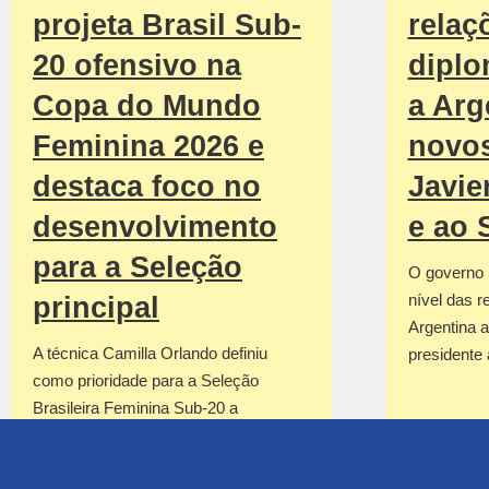
projeta Brasil Sub-
relaç
20 ofensivo na
diplo
Copa do Mundo
a Arg
Feminina 2026 e
novos
destaca foco no
Javie
desenvolvimento
e ao 
para a Seleção
O governo b
nível das r
principal
Argentina 
A técnica Camilla Orlando definiu
presidente
como prioridade para a Seleção
Brasileira Feminina Sub-20 a
construção de uma equipe ofensiva
para…