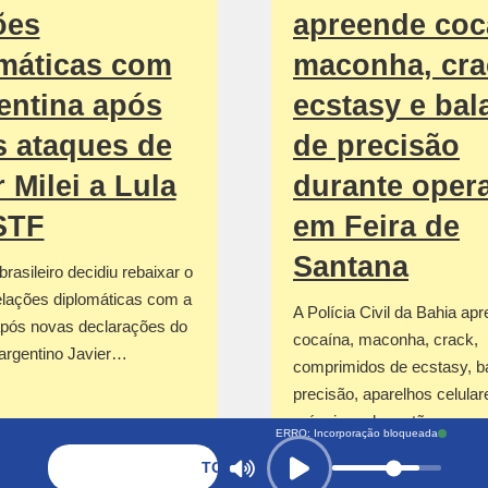
ões
apreende coc
máticas com
maconha, cra
entina após
ecstasy e bal
 ataques de
de precisão
r Milei a Lula
durante oper
STF
em Feira de
Santana
rasileiro decidiu rebaixar o
elações diplomáticas com a
A Polícia Civil da Bahia ap
após novas declarações do
cocaína, maconha, crack,
 argentino Javier…
comprimidos de ecstasy, b
precisão, aparelhos celular
máquinas de cartão…
ERRO: Incorporação bloqueada
TOCANDO AGORA