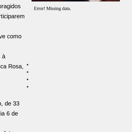
oragidos
rticiparem
eve como
 à
uca Rosa,
o, de 33
ia 6 de