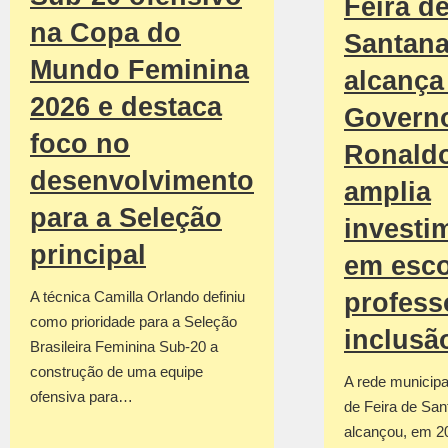
Feira d
na Copa do
Santan
Mundo Feminina
alcança 
2026 e destaca
Govern
foco no
Ronald
desenvolvimento
amplia
para a Seleção
investi
principal
em esco
profess
A técnica Camilla Orlando definiu
como prioridade para a Seleção
inclusã
Brasileira Feminina Sub-20 a
construção de uma equipe
A rede municipa
ofensiva para…
de Feira de San
alcançou, em 2