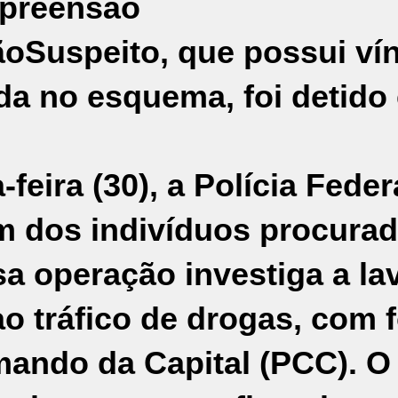
apreensão
ão
Suspeito, que possui ví
da no esquema, foi detido
feira (30), a
Polícia Feder
m dos indivíduos procura
sa operação investiga a l
ao tráfico de drogas, com 
mando da Capital (
PCC
). O