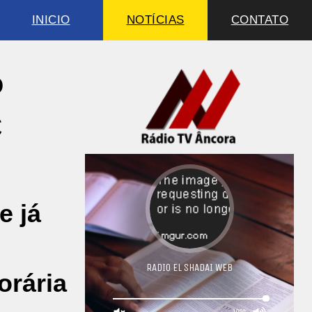
INICIO
NOTÍCIAS
CONTATO
o
C
e já
orária