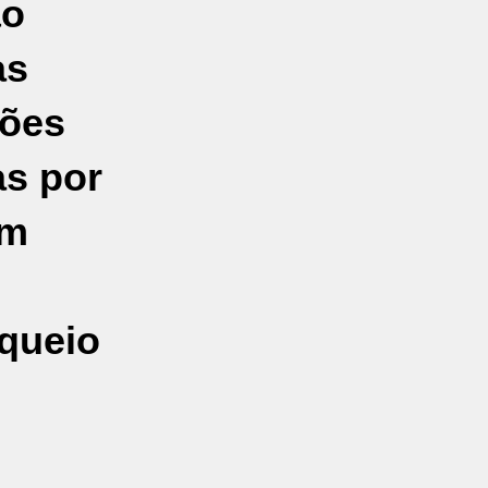
ão
as
ções
as por
am
oqueio