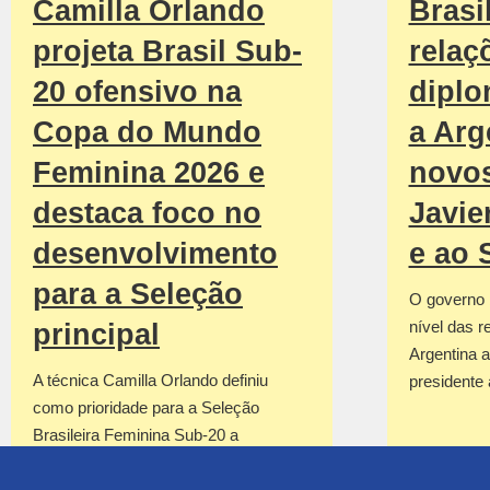
Camilla Orlando
Brasi
projeta Brasil Sub-
relaç
20 ofensivo na
diplo
Copa do Mundo
a Arg
Feminina 2026 e
novos
destaca foco no
Javie
desenvolvimento
e ao 
para a Seleção
O governo b
nível das r
principal
Argentina 
A técnica Camilla Orlando definiu
presidente
como prioridade para a Seleção
Brasileira Feminina Sub-20 a
construção de uma equipe ofensiva
para…