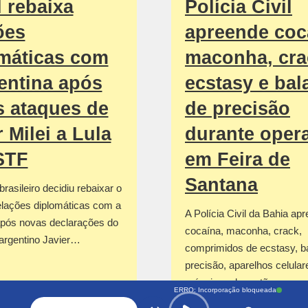
l rebaixa
Polícia Civil
ões
apreende coc
máticas com
maconha, cra
entina após
ecstasy e bal
 ataques de
de precisão
r Milei a Lula
durante oper
STF
em Feira de
Santana
rasileiro decidiu rebaixar o
elações diplomáticas com a
A Polícia Civil da Bahia ap
após novas declarações do
cocaína, maconha, crack,
 argentino Javier…
comprimidos de ecstasy, b
precisão, aparelhos celular
máquinas de cartão…
ERRO: Incorporação bloqueada