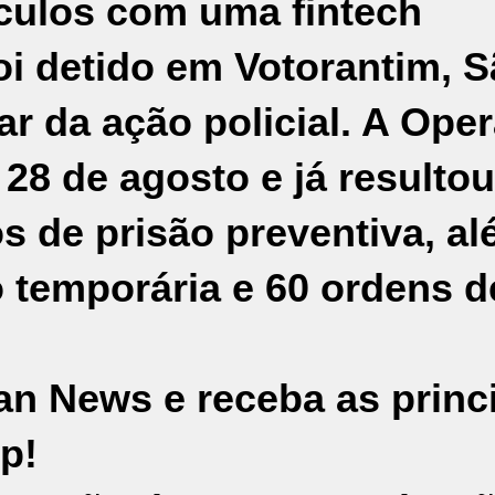
nculos com uma fintech
oi detido em
Votorantim
,
S
ar da ação policial. A Ope
 28 de agosto e já resulto
s de prisão preventiva, a
 temporária e 60 ordens d
an News e receba as princ
p!