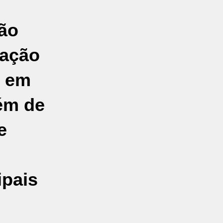
ão
ração
u em
lém de
e
ipais