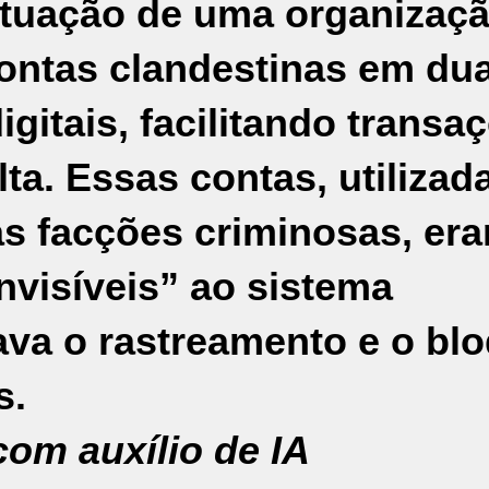
 atuação de uma organizaç
contas clandestinas em du
igitais, facilitando transa
ta. Essas contas, utilizad
s facções criminosas, er
nvisíveis” ao sistema
tava o rastreamento e o bl
s.
om auxílio de IA