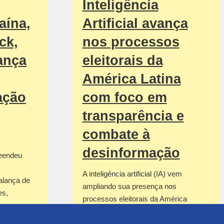
Inteligência
aína,
Artificial avança
ck,
nos processos
ança
eleitorais da
América Latina
ação
com foco em
transparência e
combate à
desinformação
reendeu
A inteligência artificial (IA) vem
alança de
ampliando sua presença nos
es,
processos eleitorais da América
Latina, sendo empregada para
combater a desinformação,…