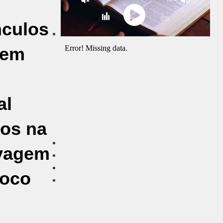
nculos
 em
al
dos na
avagem
foco