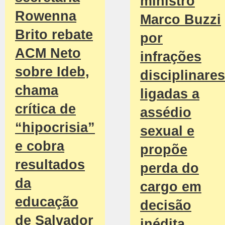
ministro
Rowenna
Marco Buzzi
Brito rebate
por
ACM Neto
infrações
sobre Ideb,
disciplinares
chama
ligadas a
crítica de
assédio
“hipocrisia”
sexual e
e cobra
propõe
resultados
perda do
da
cargo em
educação
decisão
de Salvador
inédita