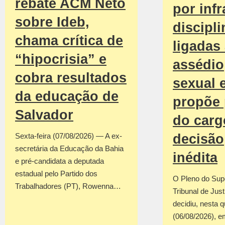
rebate ACM Neto
por inf
sobre Ideb,
discipli
chama crítica de
ligadas
“hipocrisia” e
assédio
cobra resultados
sexual 
da educação de
propõe 
Salvador
do car
decisão
Sexta-feira (07/08/2026) — A ex-
secretária da Educação da Bahia
inédita
e pré-candidata a deputada
estadual pelo Partido dos
O Pleno do Sup
Trabalhadores (PT), Rowenna…
Tribunal de Jus
decidiu, nesta q
(06/08/2026), em