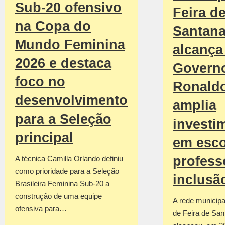
Sub-20 ofensivo
Feira d
na Copa do
Santan
Mundo Feminina
alcança 
2026 e destaca
Govern
foco no
Ronald
desenvolvimento
amplia
para a Seleção
investi
principal
em esco
profess
A técnica Camilla Orlando definiu
como prioridade para a Seleção
inclusã
Brasileira Feminina Sub-20 a
construção de uma equipe
A rede municipa
ofensiva para…
de Feira de San