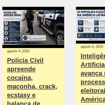
agosto 4, 2026
agosto 4, 2026
Inteligê
Polícia Civil
Artificia
apreende
avança
cocaína,
proces
maconha, crack,
eleitora
ecstasy e
Améric
balança de