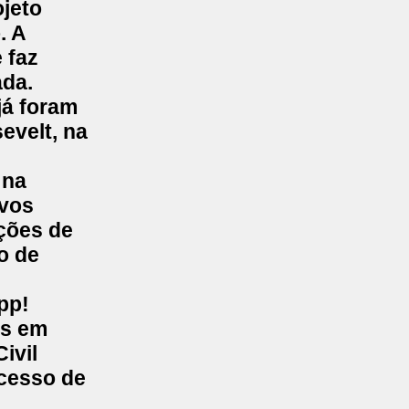
ojeto
o
. A
 faz
ada.
já foram
evelt, na
 na
ovos
ções de
o de
pp!
as em
ivil
ocesso de