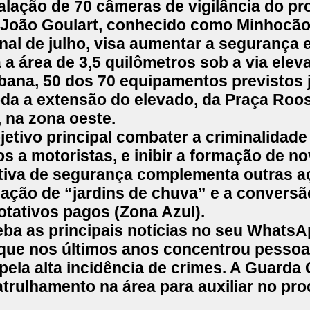
talação de 70 câmeras de vigilância do pr
e João Goulart, conhecido como
Minhocã
nal de julho, visa aumentar a segurança e
 a área de 3,5 quilômetros sob a via elev
bana, 50 dos 70 equipamentos previstos 
oda a extensão do elevado, da Praça Roos
, na zona oeste.
etivo principal combater a criminalidade
os a motoristas, e inibir a formação de n
ativa de segurança complementa outras a
riação de “jardins de chuva” e a conversã
tativos pagos (Zona Azul).
ba as principais notícias no seu WhatsA
, que nos últimos anos concentrou pesso
ela alta incidência de crimes. A Guarda C
atrulhamento na área para auxiliar no pr