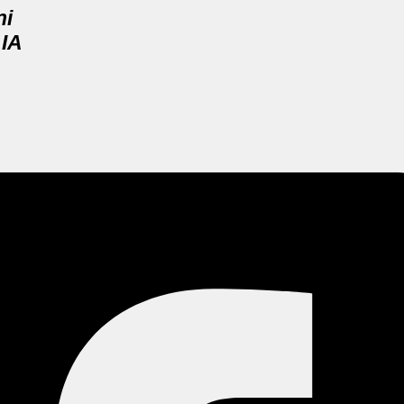
ni
 IA