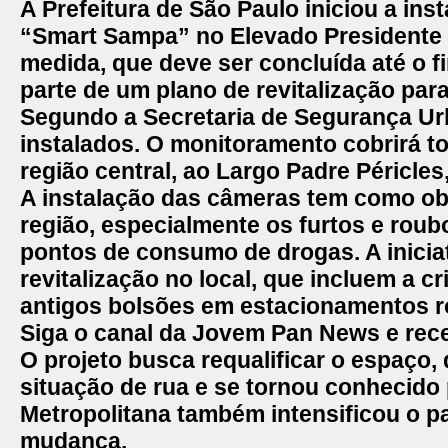
A
Prefeitura de São Paulo
iniciou a ins
“
Smart Sampa
” no Elevado President
medida, que deve ser concluída até o fi
parte de um plano de revitalização para
Segundo a Secretaria de Segurança Ur
instalados. O monitoramento cobrirá t
região central, ao Largo Padre Péricles
A instalação das câmeras tem como obj
região, especialmente os furtos e roub
pontos de consumo de drogas. A inici
revitalização no local, que incluem a c
antigos bolsões em estacionamentos ro
Siga o canal da Jovem Pan News e rece
O projeto busca requalificar o espaço
situação de rua e se tornou conhecido p
Metropolitana também intensificou o p
mudança.