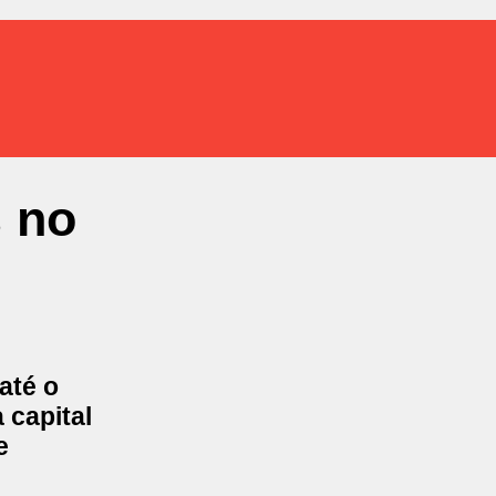
s no
até o
 capital
e