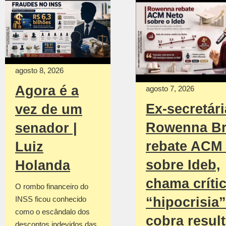
agosto 8, 2026
Agora é a
agosto 7, 2026
Ex-secretári
vez de um
Rowenna Br
senador |
rebate ACM
Luiz
sobre Ideb,
Holanda
chama críti
O rombo financeiro do
INSS ficou conhecido
“hipocrisia”
como o escândalo dos
cobra resul
descontos indevidos das