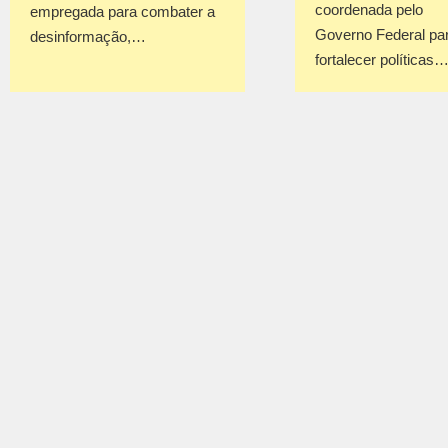
coordenada pelo
empregada para combater a
Governo Federal pa
desinformação,…
fortalecer políticas