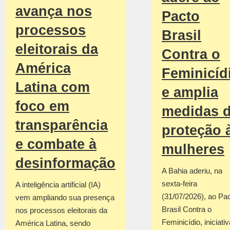
avança nos
Pacto
processos
Brasil
eleitorais da
Contra o
América
Feminicíd
Latina com
e amplia
foco em
medidas 
transparência
proteção 
e combate à
mulheres
desinformação
A Bahia aderiu, na
sexta-feira
A inteligência artificial (IA)
(31/07/2026), ao Pa
vem ampliando sua presença
Brasil Contra o
nos processos eleitorais da
Feminicídio, iniciativ
América Latina, sendo