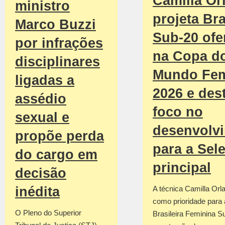
Camilla Or
ministro
projeta Bra
Marco Buzzi
Sub-20 ofe
por infrações
na Copa d
disciplinares
Mundo Fem
ligadas a
2026 e des
assédio
foco no
sexual e
desenvolv
propõe perda
para a Sel
do cargo em
principal
decisão
inédita
A técnica Camilla Orla
como prioridade para
O Pleno do Superior
Brasileira Feminina S